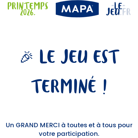
-
-
PRINTEMPS
LE
2026.
JEU
.FR
🎉 LE JEU EST
TERMINÉ !
Un
GRAND MERCI
à toutes et à tous pour
votre participation.